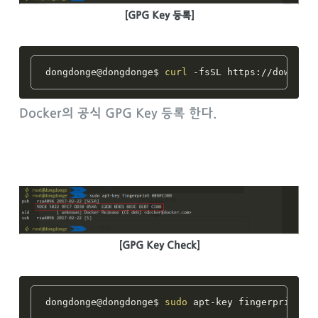
[GPG Key 등록]
dongdonge@dongdonge$ 
curl
 -fsSL https://downloa
Docker의 공식 GPG Key 등록 한다.
[GPG Key Check]
dongdonge@dongdonge$ 
sudo
 apt-key fingerprint 0E