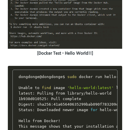
[Docker Test - Hello World!!]
dongdonge@dongdonge$ 
sudo
 docker run hello-world
Unable to 
find
 image 
'hello-world:latest'
 locall
latest: Pulling from library/hello-world

1b930d010525: Pull complete

Digest: sha256:41a65640635299bab090f783209c1e3a3
Status: Downloaded newer image 
for
 hello-world:l
Hello from Docker
!
This message shows that your installation appear