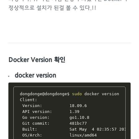
정상적으로 설치가 된걸 볼 수 있다.!!
Docker Version 확인
docker version
dongdonge@dongdonge$ 
sudo
 docker version

Client:

 Version:           18.09.6

 API version:       1.39

 Go version:        go1.10.8

 Git commit:        481bc77

 Built:             Sat May  4 02:35:57 2019

 OS/Arch:           linux/amd64
