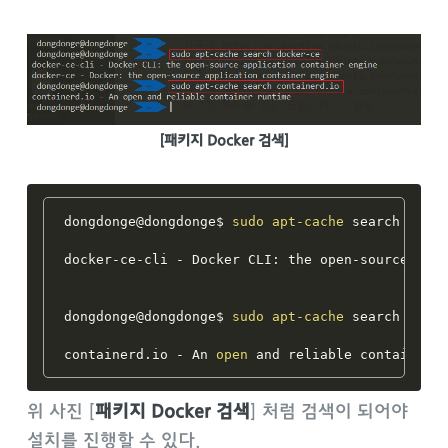
[패키지 Docker 검색]
dongdonge@dongdonge$ 
sudo
apt-cache
 search docke
docker-ce-cli - Docker CLI: the open-source appl
dongdonge@dongdonge$ 
sudo
apt-cache
 search conta
containerd.io - An 
open
위 사진 [
패키지 Docker 검색
] 처럼 검색이 되어야
설치를 진행할 수 있다.