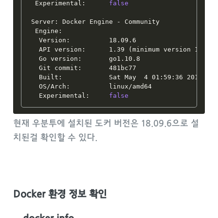
 Experimental:      
false
Server: Docker Engine - Community

 Engine:

  Version:          18.09.6

  API version:      1.39 
(
minimum version 1.12
)
  Go version:       go1.10.8

  Git commit:       481bc77

  Built:            Sat May  4 01:59:36 2019

  OS/Arch:          linux/amd64

  Experimental:     
false
현재 우분투에 설치된 도커 버전은 18.09.6으로 설
치된걸 확인할 수 있다.
Docker 환경 정보 확인