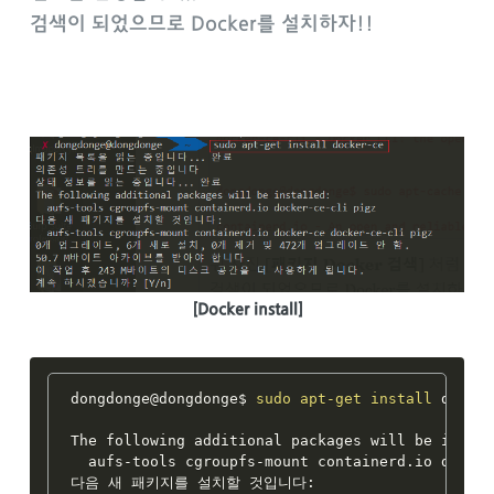
검색이 되었으므로 Docker를 설치하자!!
[Docker install]
dongdonge@dongdonge$ 
sudo
apt-get
install
 docker
The following additional packages will be instal
  aufs-tools cgroupfs-mount containerd.io docker
다음 새 패키지를 설치할 것입니다:
