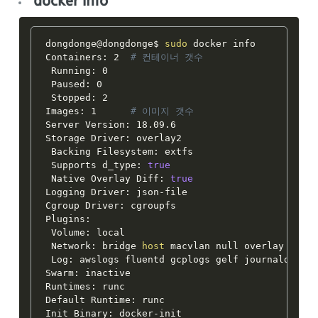
docker info
dongdonge@dongdonge$ 
sudo
 docker info

Containers: 2  
# 컨테이너 갯수
 Running: 0

 Paused: 0

 Stopped: 2

Images: 1      
# 이미지 갯수
Server Version: 18.09.6

Storage Driver: overlay2

 Backing Filesystem: extfs

 Supports d_type: 
true
 Native Overlay Diff: 
true
Logging Driver: json-file

Cgroup Driver: cgroupfs

Plugins:

 Volume: local

 Network: bridge 
host
 macvlan null overlay

 Log: awslogs fluentd gcplogs gelf journald json
Swarm: inactive

Runtimes: runc

Default Runtime: runc

Init Binary: docker-init
