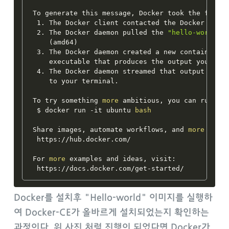
To generate this message, Docker took the follow
 1. The Docker client contacted the Docker daemo
 2. The Docker daemon pulled the 
"hello-world"
 i
(
amd64
)
 3. The Docker daemon created a new container f
    executable that produces the output you are 
 4. The Docker daemon streamed that output to t
    to your terminal.

To try something 
more
 ambitious, you can run an 
 $ docker run -it ubuntu 
bash
Share images, automate workflows, and 
more
 with
 https://hub.docker.com/

For 
more
 examples and ideas, visit:

Docker를 설치후 "Hello-world" 이미지를 실행하
여 Docker-CE가 올바르게 설치되었는지 확인하는
과정이다. 위 사진 처럼 진행이 되었다면 Docker가