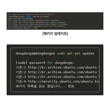
[패키지 업데이트]
dongdonge@dongdonge$ 
sudo
apt-get
 update

[
sudo
]
 password 
for
 dongdonge:

기존:1 http://kr.archive.ubuntu.com/ubuntu bionic
기존:2 http://kr.archive.ubuntu.com/ubuntu bionic
기존:3 http://kr.archive.ubuntu.com/ubuntu bionic
기존:4 http://security.ubuntu.com/ubuntu bionic-s
패키지 목록을 읽는 중입니다
..