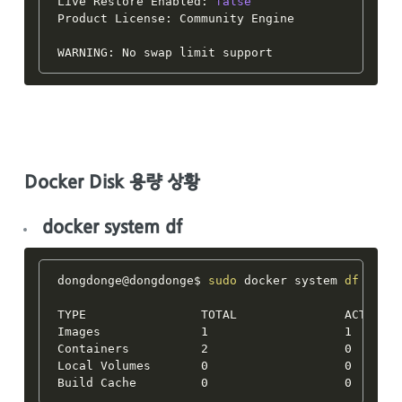
Live Restore Enabled: 
false
Product License: Community Engine

Docker Disk 용량 상황
docker system df
dongdonge@dongdonge$ 
sudo
 docker system 
df
TYPE                TOTAL               ACTIVE  
Images              1                   1      
Containers          2                   0       
Local Volumes       0                   0       