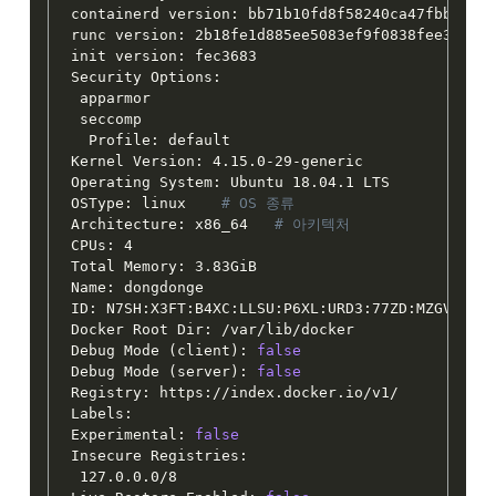
containerd version: bb71b10fd8f58240ca47fbb579b9
runc version: 2b18fe1d885ee5083ef9f0838fee39b62d
init version: fec3683

Security Options:

 apparmor

 seccomp

  Profile: default

Kernel Version: 4.15.0-29-generic

Operating System: Ubuntu 18.04.1 LTS

OSType: linux    
# OS 종류
Architecture: x86_64   
# 아키텍처
CPUs: 4

Total Memory: 3.83GiB

Name: dongdonge

ID: N7SH:X3FT:B4XC:LLSU:P6XL:URD3:77ZD:MZGV:CLEX
Docker Root Dir: /var/lib/docker

Debug Mode 
(
client
)
: 
false
Debug Mode 
(
server
)
: 
false
Registry: https://index.docker.io/v1/

Labels:

Experimental: 
false
Insecure Registries:

 127.0.0.0/8
